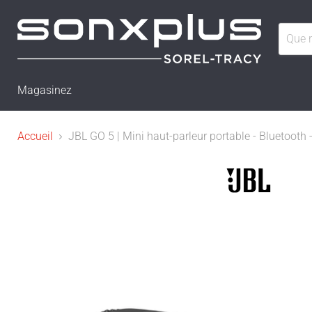
Magasinez
Accueil
JBL GO 5 | Mini haut-parleur portable - Bluetooth 