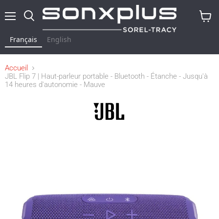
Menu
Rechercher
Voir
le
Français
English
panier
Accueil
JBL Flip 7 | Haut-parleur portable - Bluetooth - Étanche - Jusqu'à
14 heures d'autonomie - Mauve