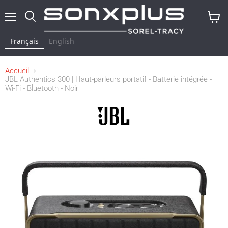
Menu
Rechercher
Voir
le
Français
English
panier
Accueil
JBL Authentics 300 | Haut-parleurs portatif - Batterie intégrée -
Wi-Fi - Bluetooth - Noir