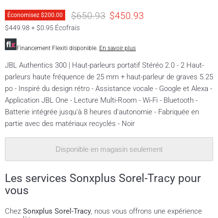
Prix original
Prix actuel
$650.93
$450.93
Économisez
$200.00
$449.98 + $0.95 Écofrais
Financement Flexiti disponible.
En savoir plus
JBL Authentics 300 | Haut-parleurs portatif Stéréo 2.0 - 2 Haut-
parleurs haute fréquence de 25 mm + haut-parleur de graves 5.25
po - Inspiré du design rétro - Assistance vocale - Google et Alexa -
Application JBL One - Lecture Multi-Room - Wi-Fi - Bluetooth -
Batterie intégrée jusqu'à 8 heures d'autonomie - Fabriquée en
partie avec des matériaux recyclés - Noir
Disponible en magasin seulement
Les services Sonxplus Sorel-Tracy pour
vous
Chez
Sonxplus Sorel-Tracy
, nous vous offrons une expérience