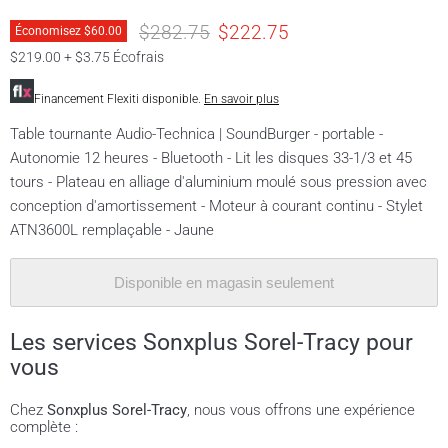
Prix original
Prix actuel
$282.75
$222.75
Économisez
$60.00
$219.00 + $3.75 Écofrais
Financement Flexiti disponible.
En savoir plus
Table tournante Audio-Technica | SoundBurger - portable -
Autonomie 12 heures - Bluetooth - Lit les disques 33-1/3 et 45
tours - Plateau en alliage d'aluminium moulé sous pression avec
conception d'amortissement - Moteur à courant continu - Stylet
ATN3600L remplaçable - Jaune
Disponible en magasin seulement
Les services Sonxplus Sorel-Tracy pour
vous
Chez
Sonxplus Sorel-Tracy
, nous vous offrons une expérience
complète :