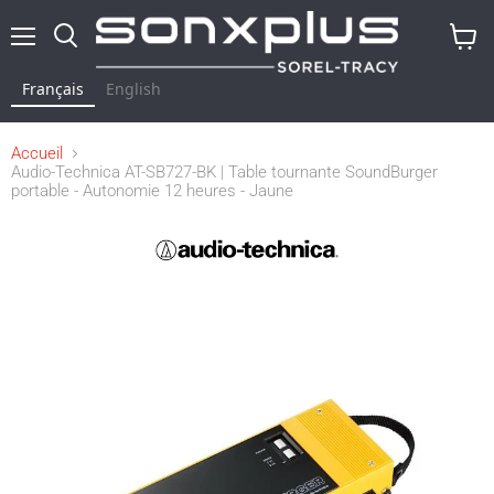
Menu
Rechercher
Voir
le
Français
English
panier
Accueil
Audio-Technica AT-SB727-BK | Table tournante SoundBurger
portable - Autonomie 12 heures - Jaune