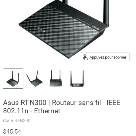
Appuyez pour zoomer
Asus RT-N300 | Routeur sans fil - IEEE
802.11n - Ethernet
Code:
RT-N300
Prix actuel
$45.54