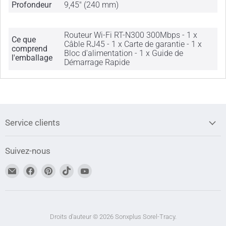
Profondeur
9,45" (240 mm)
Routeur Wi-Fi RT-N300 300Mbps - 1 x
Ce que
Câble RJ45 - 1 x Carte de garantie - 1 x
comprend
Bloc d'alimentation - 1 x Guide de
l'emballage
Démarrage Rapide
Service clients
Suivez-nous
Trouvez-
Trouvez-
Trouvez-
Trouvez-
Trouvez-
nous
nous
nous
nous
nous
sur
sur
sur
sur
sur
Adresse
Facebook
Pinterest
TikTok
YouTube
courriel
Droits d'auteur © 2026 Sonxplus Sorel-Tracy.