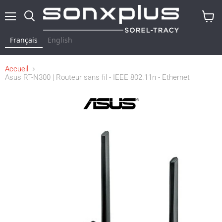
Menu
Rechercher
Voir
le
Français
English
panier
Accueil
Asus RT-N300 | Routeur sans fil - IEEE 802.11n - Ethernet