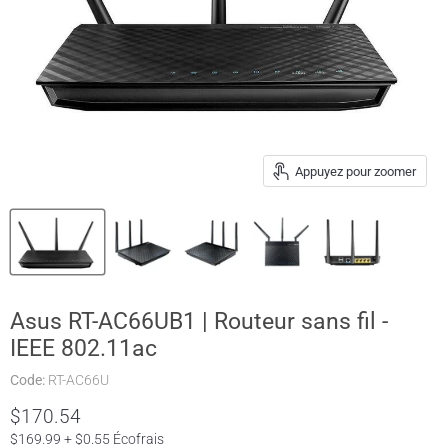
Appuyez pour zoomer
Asus RT-AC66UB1 | Routeur sans fil -
IEEE 802.11ac
Code:
RT-AC66U
Prix actuel
$170.54
$169.99 + $0.55 Écofrais