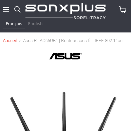
Menu
Rechercher
Voir
le
Français
English
panier
Accueil
Asus RT-AC66UB1 | Routeur sans fil - IEEE 802.11ac