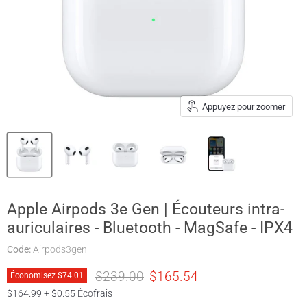
Appuyez pour zoomer
Apple Airpods 3e Gen | Écouteurs intra-
auriculaires - Bluetooth - MagSafe - IPX4
Code:
Airpods3gen
Prix original
Prix actuel
$239.00
$165.54
Économisez
$74.01
$164.99 + $0.55 Écofrais