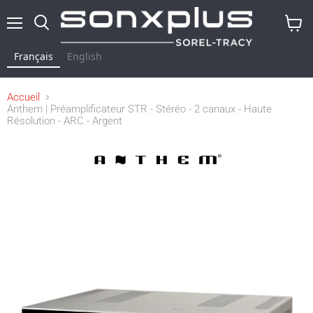
Menu
Rechercher
Voir
le
Français
English
panier
Accueil
Anthem | Préamplificateur STR - Stéréo - 2 canaux - Haute
Résolution - ARC - Argent