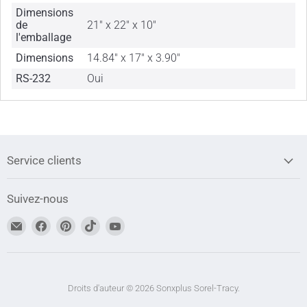
Dimensions
de
21" x 22" x 10"
l'emballage
Dimensions
14.84" x 17" x 3.90"
RS-232
Oui
Service clients
Suivez-nous
Trouvez-
Trouvez-
Trouvez-
Trouvez-
Trouvez-
nous
nous
nous
nous
nous
sur
sur
sur
sur
sur
Adresse
Facebook
Pinterest
TikTok
YouTube
courriel
Droits d'auteur © 2026 Sonxplus Sorel-Tracy.