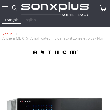
Menu
Rechercher
Voir
le
Français
English
panier
Accueil
Anthem MDX16 | Amplificateur 16 canaux 8 zones et plus - Noir