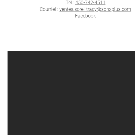
Tél.:
450-742-4511
Courriel :
ventes.sorel-tracy@sonxplus.com
Facebook