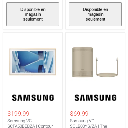
Disponible en
Disponible en
magasin
magasin
seulement
seulement
Samsung
Samsung
VG-
VG-
SCFA50BEBZA
SCLB00YS/ZA
|
|
Contour
The
$199.99
$69.99
pour
Freestyle
téléviseur
Skin
Samsung VG-
Samsung VG-
50"
-
SCFA50BEBZA | Contour
SCLB00YS/ZA | The
The
Couvercle