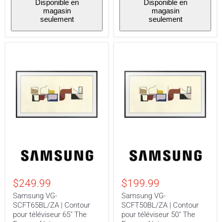
Disponible en
Disponible en
magasin
magasin
seulement
seulement
Samsung
Samsung
VG-
VG-
SCFT65BL/ZA
SCFT50BL/ZA
|
|
Contour
Contour
$249.99
$199.99
pour
pour
téléviseur
téléviseur
Samsung VG-
Samsung VG-
65"
50"
SCFT65BL/ZA | Contour
SCFT50BL/ZA | Contour
The
The
pour téléviseur 65" The
pour téléviseur 50" The
Frame
Frame