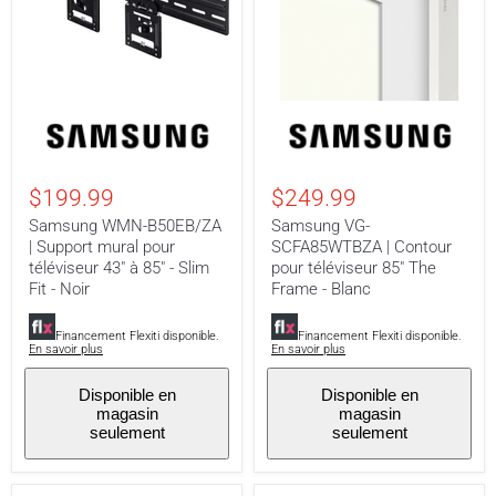
Samsung
Samsung
WMN-
VG-
B50EB/ZA
SCFA85WTBZA
|
|
Support
Contour
$199.99
$249.99
mural
pour
pour
téléviseur
Samsung WMN-B50EB/ZA
Samsung VG-
téléviseur
85"
| Support mural pour
SCFA85WTBZA | Contour
43"
The
téléviseur 43" à 85" - Slim
pour téléviseur 85" The
à
Frame
85"
-
Fit - Noir
Frame - Blanc
-
Blanc
Slim
Financement Flexiti disponible.
Financement Flexiti disponible.
Fit
En savoir plus
En savoir plus
-
Noir
Disponible en
Disponible en
magasin
magasin
seulement
seulement