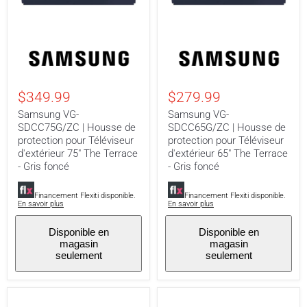
Samsung
Samsung
VG-
VG-
SDCC75G/ZC
SDCC65G/ZC
|
|
Housse
Housse
$349.99
$279.99
de
de
protection
protection
Samsung VG-
Samsung VG-
pour
pour
SDCC75G/ZC | Housse de
SDCC65G/ZC | Housse de
Téléviseur
Téléviseur
protection pour Téléviseur
protection pour Téléviseur
d'extérieur
d'extérieur
75"
65"
d'extérieur 75" The Terrace
d'extérieur 65" The Terrace
The
The
- Gris foncé
- Gris foncé
Terrace
Terrace
-
-
Gris
Gris
Financement Flexiti disponible.
Financement Flexiti disponible.
En savoir plus
En savoir plus
foncé
foncé
Disponible en
Disponible en
magasin
magasin
seulement
seulement