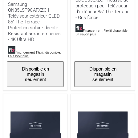
SDCC85G/ZC | Housse de
Terrace
Téléviseur
Samsung
protection pour Téléviseur
-
d'extérieur
QN85LST9CAFXZC |
Protection
85"
d'extérieur 85" The Terrace
solaire
The
Téléviseur extérieur QLED
- Gris foncé
directe
Terrace
85" The Terrace -
-
-
Protection solaire directe -
Résistant
Gris
Financement Flexiti disponible.
Résistant aux intempéries
En savoir plus
aux
foncé
- 4K Ultra HD
intempéries
-
4K
Financement Flexiti disponible.
Ultra
En savoir plus
HD
Disponible en
Disponible en
magasin
magasin
seulement
seulement