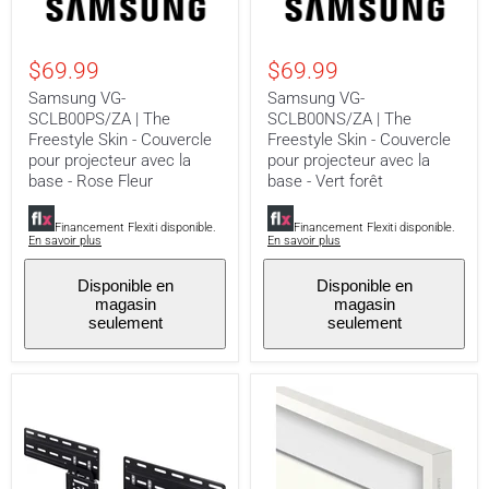
SCLB00PS/ZA
SCLB00NS/ZA
|
|
The
The
$69.99
$69.99
Freestyle
Freestyle
Skin
Skin
Samsung VG-
Samsung VG-
-
-
SCLB00PS/ZA | The
SCLB00NS/ZA | The
Couvercle
Couvercle
Freestyle Skin - Couvercle
Freestyle Skin - Couvercle
pour
pour
projecteur
projecteur
pour projecteur avec la
pour projecteur avec la
avec
avec
base - Rose Fleur
base - Vert forêt
la
la
base
base
-
-
Financement Flexiti disponible.
Financement Flexiti disponible.
En savoir plus
En savoir plus
Rose
Vert
Fleur
forêt
Disponible en
Disponible en
magasin
magasin
seulement
seulement