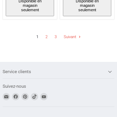
Disponible en
Disponible en
magasin
magasin
seulement
seulement
1
2
3
Suivant
Service clients
Suivez-nous
Trouvez-
Trouvez-
Trouvez-
Trouvez-
Trouvez-
nous
nous
nous
nous
nous
sur
sur
sur
sur
sur
Adresse
Facebook
Pinterest
TikTok
YouTube