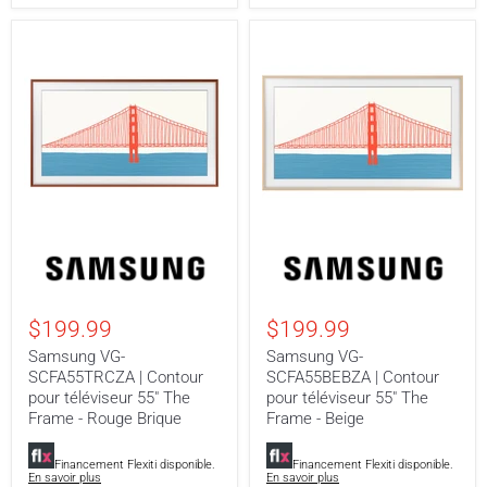
Samsung
Samsung
VG-
VG-
SCFA55TRCZA
SCFA55BEBZA
|
|
Contour
Contour
$199.99
$199.99
pour
pour
téléviseur
téléviseur
Samsung VG-
Samsung VG-
55"
55"
SCFA55TRCZA | Contour
SCFA55BEBZA | Contour
The
The
pour téléviseur 55" The
pour téléviseur 55" The
Frame
Frame
-
-
Frame - Rouge Brique
Frame - Beige
Rouge
Beige
Brique
Financement Flexiti disponible.
Financement Flexiti disponible.
En savoir plus
En savoir plus