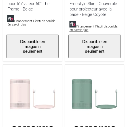
pour téléviseur 50" The
Freestyle Skin - Couvercle
Frame
pour
-
projecteur
Frame - Beige
pour projecteur avec la
Beige
avec
base - Beige Coyote
la
Financement Flexiti disponible.
base
En savoir plus
-
Financement Flexiti disponible.
En savoir plus
Beige
Coyote
Disponible en
Disponible en
magasin
magasin
seulement
seulement
Samsung
Samsung
VG-
VG-