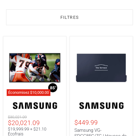
FILTRES
Économisez
$10,000.00
Samsung
Samsung
QN85LST9CAFXZC
VG-
|
SDCC85G/ZC
Téléviseur
|
Prix
$30,021.09
extérieur
Housse
Prix
$449.99
$20,021.09
original
QLED
de
85"
protection
actuel
$19,999.99 + $21.10
Samsung VG-
The
pour
Écofrais