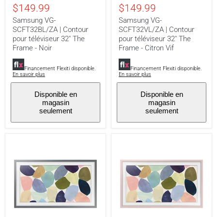
Contour
Contour
$149.99
$149.99
pour
pour
téléviseur
téléviseur
Samsung VG-
Samsung VG-
32"
32"
SCFT32BL/ZA | Contour
SCFT32VL/ZA | Contour
The
The
pour téléviseur 32" The
pour téléviseur 32" The
Frame
Frame
-
-
Frame - Noir
Frame - Citron Vif
Noir
Citron
Vif
Financement Flexiti disponible.
Financement Flexiti disponible.
En savoir plus
En savoir plus
Disponible en
Disponible en
magasin
magasin
seulement
seulement