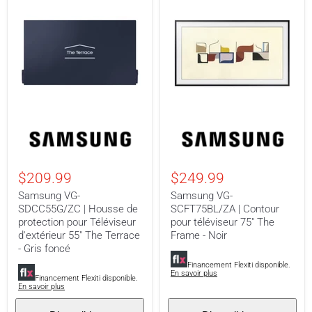
Samsung
Samsung
VG-
VG-
SDCC55G/ZC
SCFT75BL/ZA
|
|
Housse
Contour
$209.99
$249.99
de
pour
protection
téléviseur
Samsung VG-
Samsung VG-
pour
75"
SDCC55G/ZC | Housse de
SCFT75BL/ZA | Contour
Téléviseur
The
protection pour Téléviseur
pour téléviseur 75" The
d'extérieur
Frame
55"
-
d'extérieur 55" The Terrace
Frame - Noir
The
Noir
- Gris foncé
Terrace
Financement Flexiti disponible.
-
En savoir plus
Gris
Financement Flexiti disponible.
En savoir plus
foncé