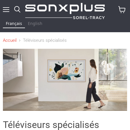
Menu
Rechercher
Voir
le
Français
English
panier
Accueil
Téléviseurs spécialisés
Téléviseurs spécialisés