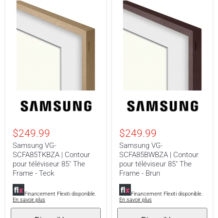
Samsung
Samsung
VG-
VG-
SCFA85TKBZA
SCFA85BWBZA
|
|
Contour
Contour
$249.99
$249.99
pour
pour
téléviseur
téléviseur
Samsung VG-
Samsung VG-
85"
85"
SCFA85TKBZA | Contour
SCFA85BWBZA | Contour
The
The
pour téléviseur 85" The
pour téléviseur 85" The
Frame
Frame
-
-
Frame - Teck
Frame - Brun
Teck
Brun
Financement Flexiti disponible.
Financement Flexiti disponible.
En savoir plus
En savoir plus