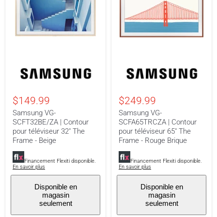
Samsung
Samsung
VG-
VG-
SCFT32BE/ZA
SCFA65TRCZA
|
|
Contour
Contour
$149.99
$249.99
pour
pour
téléviseur
téléviseur
Samsung VG-
Samsung VG-
32"
65"
SCFT32BE/ZA | Contour
SCFA65TRCZA | Contour
The
The
pour téléviseur 32" The
pour téléviseur 65" The
Frame
Frame
-
-
Frame - Beige
Frame - Rouge Brique
Beige
Rouge
Brique
Financement Flexiti disponible.
Financement Flexiti disponible.
En savoir plus
En savoir plus
Disponible en
Disponible en
magasin
magasin
seulement
seulement