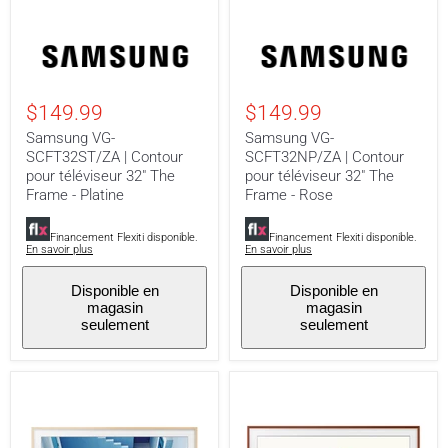
Samsung
Samsung
VG-
VG-
SCFT32ST/ZA
SCFT32NP/ZA
|
|
Contour
Contour
$149.99
$149.99
pour
pour
téléviseur
téléviseur
Samsung VG-
Samsung VG-
32"
32"
SCFT32ST/ZA | Contour
SCFT32NP/ZA | Contour
The
The
pour téléviseur 32" The
pour téléviseur 32" The
Frame
Frame
-
-
Frame - Platine
Frame - Rose
Platine
Rose
Financement Flexiti disponible.
Financement Flexiti disponible.
En savoir plus
En savoir plus
Disponible en
Disponible en
magasin
magasin
seulement
seulement