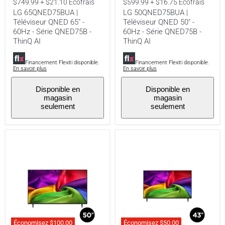
actuel
actuel
$749.99 + $21.10 Écofrais
$599.99 + $16.75 Écofrais
60Hz
60Hz
LG 65QNED75BUA |
LG 50QNED75BUA |
-
-
Téléviseur QNED 65" -
Téléviseur QNED 50" -
Série
Série
QNED75B
QNED75B
60Hz - Série QNED75B -
60Hz - Série QNED75B -
-
-
ThinQ AI
ThinQ AI
ThinQ
ThinQ
AI
AI
Financement Flexiti disponible.
Financement Flexiti disponible.
En savoir plus
En savoir plus
Disponible en
Disponible en
magasin
magasin
seulement
seulement
Économisez
$100.00
Économisez
$50.00