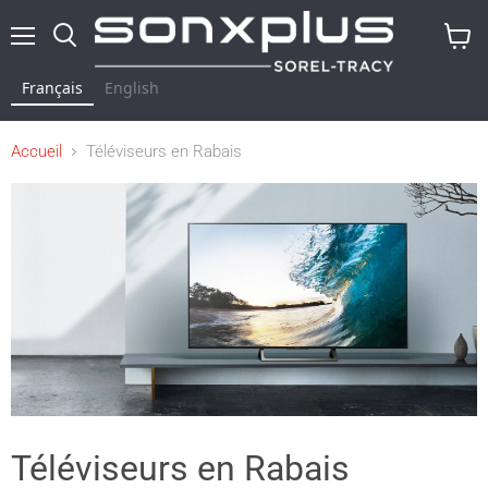
Menu
Rechercher
Voir
le
Français
English
panier
Accueil
Téléviseurs en Rabais
Téléviseurs en Rabais