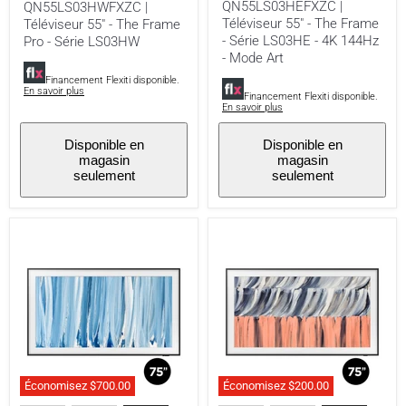
QN55LS03HEFXZC |
QN55LS03HWFXZC |
Mode
Téléviseur 55" - The Frame
Téléviseur 55" - The Frame
Art
- Série LS03HE - 4K 144Hz
Pro - Série LS03HW
- Mode Art
Financement Flexiti disponible.
En savoir plus
Financement Flexiti disponible.
En savoir plus
Disponible en
Disponible en
magasin
magasin
seulement
seulement
Économisez
$700.00
Économisez
$200.00
Samsung
Samsung