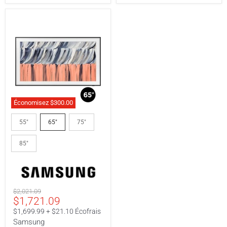
Économisez
$300.00
Samsung
QN65LS03HEFXZC
55"
65"
75"
|
Téléviseur
85"
65"
-
The
Frame
-
Série
Prix
$2,021.09
LS03HE
Prix
$1,721.09
original
-
4K
actuel
$1,699.99 + $21.10 Écofrais
144Hz
Samsung
-