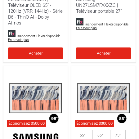
(VRR
Téléviseur OLED 65" -
UN27LSM7FAXXZC |
144Hz)
-
120Hz (VRR 144Hz) - Série
Téléviseur portable 27"
Série
B6 - ThinQ AI - Dolby
B6
Atmos
Financement Flexiti disponible.
-
En savoir plus
ThinQ
AI
Financement Flexiti disponible.
En savoir plus
-
Dolby
Atmos
Acheter
Acheter
Économisez
$500.00
Économisez
$300.00
Samsung
Samsung
QN98LS03HEFXZC
QN85LS03HEFXZC
55"
65"
75"