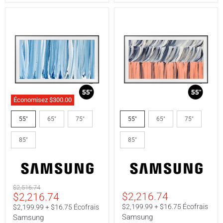
Économisez
$300.00
Samsung
Samsung
QN55LS03HWFXZC
QN55LS03HEFXZC
55"
65"
75"
55"
65"
75"
|
|
Téléviseur
Téléviseur
85"
85"
55"
55"
-
-
The
The
Frame
Frame
Pro
-
-
Série
Prix
$2,516.74
Série
LS03HE
Prix
$2,216.74
$2,216.74
original
LS03HW
-
4K
actuel
$2,199.99 + $16.75 Écofrais
$2,199.99 + $16.75 Écofrais
144Hz
Samsung
Samsung
-