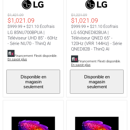
85NU700BPUA
65QNED82BUA
|
|
Téléviseur
Téléviseur
Prix
Prix
$1,421.09
$1,221.09
UHD
QNED
Prix
Prix
$1,021.09
$1,021.09
original
original
85"
65"
-
-
actuel
actuel
$999.99 + $21.10 Écofrais
$999.99 + $21.10 Écofrais
60Hz
120Hz
LG 85NU700BPUA |
LG 65QNED82BUA |
-
(VRR
Téléviseur UHD 85" - 60Hz
Téléviseur QNED 65" -
Série
144Hz)
NU70
-
- Série NU70 - ThinQ AI
120Hz (VRR 144Hz) - Série
-
Série
QNED82B - ThinQ AI
ThinQ
QNED82B
Financement Flexiti disponible.
AI
-
En savoir plus
ThinQ
Financement Flexiti disponible.
En savoir plus
AI
Disponible en
Disponible en
magasin
magasin
seulement
seulement