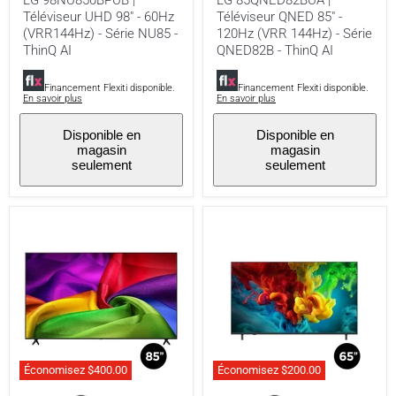
LG 98NU850BPUB |
LG 85QNED82BUA |
(VRR144Hz)
(VRR
Téléviseur UHD 98" - 60Hz
Téléviseur QNED 85" -
-
144Hz)
Série
-
(VRR144Hz) - Série NU85 -
120Hz (VRR 144Hz) - Série
NU85
Série
ThinQ AI
QNED82B - ThinQ AI
-
QNED82B
ThinQ
-
AI
ThinQ
Financement Flexiti disponible.
Financement Flexiti disponible.
En savoir plus
En savoir plus
AI
Disponible en
Disponible en
magasin
magasin
seulement
seulement
Économisez
$400.00
Économisez
$200.00
LG
LG