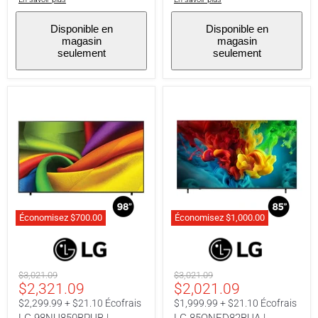
-
-
Dolby
Dolby
Atmos
Atmos
Disponible en
Disponible en
magasin
magasin
seulement
seulement
Économisez
$700.00
Économisez
$1,000.00
LG
LG
98NU850BPUB
85QNED82BUA
|
|
Téléviseur
Téléviseur
Prix
Prix
$3,021.09
$3,021.09
UHD
QNED
Prix
Prix
$2,321.09
$2,021.09
original
original
98"
85"
-
-
actuel
actuel
$2,299.99 + $21.10 Écofrais
$1,999.99 + $21.10 Écofrais
60Hz
120Hz