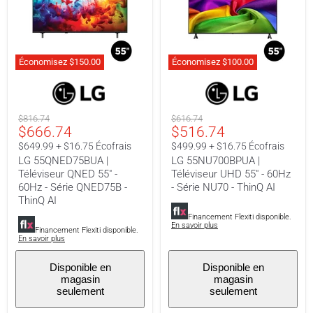
Économisez
$150.00
Économisez
$100.00
LG
LG
55QNED75BUA
55NU700BPUA
|
|
Téléviseur
Téléviseur
Prix
Prix
$816.74
$616.74
QNED
UHD
Prix
Prix
$666.74
$516.74
original
original
55"
55"
-
-
actuel
actuel
$649.99 + $16.75 Écofrais
$499.99 + $16.75 Écofrais
60Hz
60Hz
LG 55QNED75BUA |
LG 55NU700BPUA |
-
-
Téléviseur QNED 55" -
Téléviseur UHD 55" - 60Hz
Série
Série
QNED75B
NU70
60Hz - Série QNED75B -
- Série NU70 - ThinQ AI
-
-
ThinQ AI
ThinQ
ThinQ
Financement Flexiti disponible.
AI
AI
En savoir plus
Financement Flexiti disponible.
En savoir plus
Disponible en
Disponible en
magasin
magasin
seulement
seulement