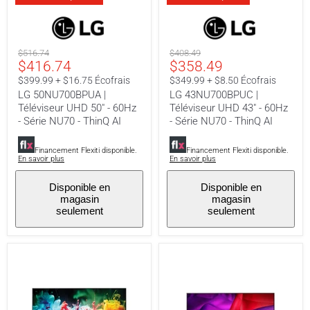
LG
LG
50NU700BPUA
43NU700BPUC
|
|
Téléviseur
Téléviseur
Prix
Prix
$516.74
$408.49
UHD
UHD
Prix
Prix
$416.74
$358.49
original
original
50"
43"
-
-
actuel
actuel
$399.99 + $16.75 Écofrais
$349.99 + $8.50 Écofrais
60Hz
60Hz
LG 50NU700BPUA |
LG 43NU700BPUC |
-
-
Téléviseur UHD 50" - 60Hz
Téléviseur UHD 43" - 60Hz
Série
Série
NU70
NU70
- Série NU70 - ThinQ AI
- Série NU70 - ThinQ AI
-
-
ThinQ
ThinQ
Financement Flexiti disponible.
Financement Flexiti disponible.
AI
AI
En savoir plus
En savoir plus
Disponible en
Disponible en
magasin
magasin
seulement
seulement