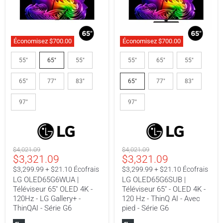
Économisez
$700.00
Économisez
$700.00
LG
LG
OLED65G6WUA
OLED65G6SUB
55"
65"
55"
55"
65"
55"
|
|
Téléviseur
Téléviseur
65"
77"
83"
65"
77"
83"
65"
65"
OLED
-
4K
OLED
97"
97"
-
4K
120Hz
-
-
120
LG
Hz
Gallery+
-
-
ThinQ
Prix
Prix
$4,021.09
$4,021.09
ThinQAI
AI
Prix
Prix
$3,321.09
$3,321.09
original
original
-
-
actuel
actuel
$3,299.99 + $21.10 Écofrais
$3,299.99 + $21.10 Écofrais
Série
Avec
G6
pied
LG OLED65G6WUA |
LG OLED65G6SUB |
-
Téléviseur 65" OLED 4K -
Téléviseur 65" - OLED 4K -
Série
120Hz - LG Gallery+ -
120 Hz - ThinQ AI - Avec
G6
ThinQAI - Série G6
pied - Série G6