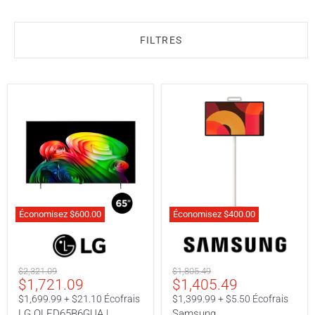
FILTRES
Économisez
$600.00
Économisez
$400.00
LG
Samsung
OLED65B6GUA
UN27LSM7FAXXZC
|
|
Téléviseur
Téléviseur
Prix
Prix
$2,321.09
$1,805.49
OLED
portable
Prix
Prix
$1,721.09
$1,405.49
original
original
65"
27"
-
actuel
actuel
$1,699.99 + $21.10 Écofrais
$1,399.99 + $5.50 Écofrais
120Hz
LG OLED65B6GUA |
Samsung