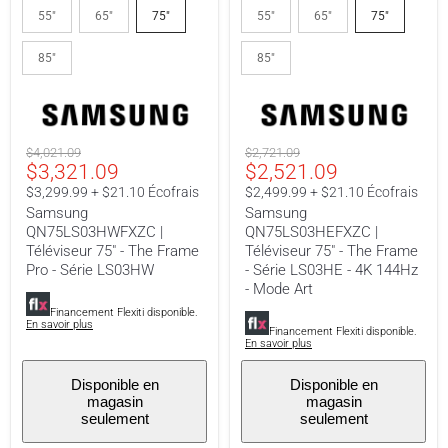
QN75LS03HWFXZC
QN75LS03HEFXZC
55"
65"
75"
55"
65"
75"
|
|
Téléviseur
Téléviseur
85"
85"
75"
75"
-
-
The
The
Frame
Frame
Pro
-
-
Série
Prix
Prix
$4,021.09
$2,721.09
Série
LS03HE
Prix
Prix
$3,321.09
$2,521.09
original
original
LS03HW
-
4K
actuel
actuel
$3,299.99 + $21.10 Écofrais
$2,499.99 + $21.10 Écofrais
144Hz
Samsung
Samsung
-
QN75LS03HWFXZC |
QN75LS03HEFXZC |
Mode
Téléviseur 75" - The Frame
Téléviseur 75" - The Frame
Art
Pro - Série LS03HW
- Série LS03HE - 4K 144Hz
- Mode Art
Financement Flexiti disponible.
En savoir plus
Financement Flexiti disponible.
En savoir plus
Disponible en
Disponible en
magasin
magasin
seulement
seulement