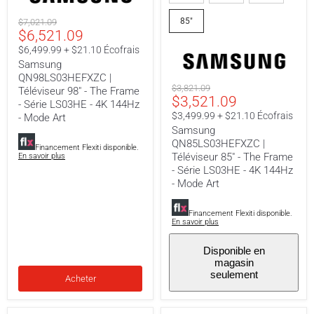
|
|
Téléviseur
Téléviseur
Prix
85"
$7,021.09
98"
85"
Prix
$6,521.09
original
-
-
The
The
actuel
$6,499.99 + $21.10 Écofrais
Frame
Frame
Samsung
-
-
QN98LS03HEFXZC |
Série
Série
Prix
$3,821.09
LS03HE
LS03HE
Téléviseur 98" - The Frame
Prix
$3,521.09
original
-
-
- Série LS03HE - 4K 144Hz
4K
4K
actuel
$3,499.99 + $21.10 Écofrais
- Mode Art
144Hz
144Hz
Samsung
-
-
QN85LS03HEFXZC |
Mode
Mode
Financement Flexiti disponible.
Téléviseur 85" - The Frame
En savoir plus
Art
Art
- Série LS03HE - 4K 144Hz
- Mode Art
Financement Flexiti disponible.
En savoir plus
Disponible en
magasin
seulement
Acheter