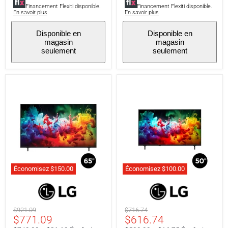
Financement Flexiti disponible.
Financement Flexiti disponible.
En savoir plus
En savoir plus
Disponible en
Disponible en
magasin
magasin
seulement
seulement
Économisez
$150.00
Économisez
$100.00
LG
LG
65QNED75BUA
50QNED75BUA
|
|
Téléviseur
Téléviseur
Prix
Prix
$921.09
$716.74
QNED
QNED
Prix
Prix
$771.09
$616.74
original
original
65"
50"
-
-