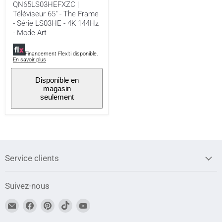
QN65LS03HEFXZC |
Mode
Téléviseur 65" - The Frame
Art
- Série LS03HE - 4K 144Hz
- Mode Art
Financement Flexiti disponible.
En savoir plus
Disponible en
magasin
seulement
Service clients
Suivez-nous
Trouvez-
Trouvez-
Trouvez-
Trouvez-
Trouvez-
nous
nous
nous
nous
nous