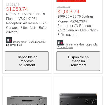
Pioneer
Pioneer
Prix
VSX-
$1,353.74
Prix
VSX-
$1,303.74
Prix
$1,053.74
LX105
original
Prix
$1,003.74
LX304
original
|
actuel
$1,049.99 + $3.75 Écofrais
|
actuel
Récepteur
$999.99 + $3.75 Écofrais
Récepteur
Pioneer VSX-LX105 |
AV
Pioneer VSX-LX304 |
AV
Récepteur AV Réseau - 7.2
Réseau
Récepteur AV Réseau -
Réseau
-
Canaux - Elite - Noir - Boîte
-
7.2.2 Canaux - Elite - Noir -
7.2
ouverte
7.2.2
Boîte ouverte
Canaux
Canaux
-
-
Elite
Financement Flexiti disponible.
Elite
Financement Flexiti disponible.
En savoir plus
-
En savoir plus
-
Noir
Noir
-
-
Disponible en
Disponible en
Boîte
Boîte
magasin
magasin
ouverte
ouverte
seulement
seulement