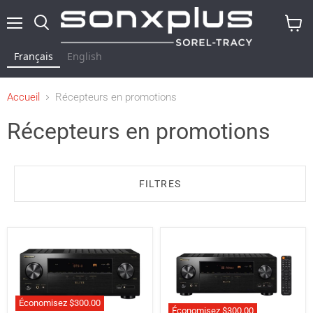
Menu
Rechercher
Voir
le
Français
English
panier
Accueil
Récepteurs en promotions
Récepteurs en promotions
FILTRES
Économisez
$300.00
Économisez
$300.00