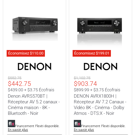
Économisez
$110.00
Économisez
$199.01
Denon
DENON
AVRS570BT
AVRX1800H
|
|
Récepteur
Récepteur
Prix
Prix
$552.75
$1,102.75
AV
AV
Prix
Prix
$442.75
$903.74
original
original
5.2
7.2
canaux
Canaux
actuel
actuel
$439.00 + $3.75 Écofrais
$899.99 + $3.75 Écofrais
-
-
Denon AVRS570BT |
DENON AVRX1800H |
Cinéma
Vidéo
Récepteur AV 5.2 canaux -
Récepteur AV 7.2 Canaux -
maison
8K
-
-
Cinéma maison - 8K -
Vidéo 8K - Cinéma - Dolby
8K
Cinéma
Bluetooth - Noir
Atmos - DTS:X - Noir
-
-
Bluetooth
Dolby
-
Atmos
Financement Flexiti disponible.
Financement Flexiti disponible.
En savoir plus
En savoir plus
Noir
-