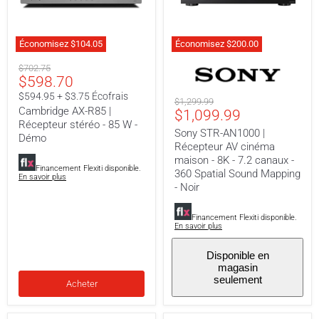
Économisez
$104.05
Économisez
$200.00
Cambridge
Sony
Prix
AX-
$702.75
STR-
Prix
$598.70
R85
original
AN1000
|
|
actuel
$594.95 + $3.75 Écofrais
Prix
$1,299.99
Récepteur
Récepteur
Cambridge AX-R85 |
Prix
$1,099.99
original
stéréo
AV
Récepteur stéréo - 85 W -
-
cinéma
actuel
Sony STR-AN1000 |
85
maison
Démo
Récepteur AV cinéma
W
-
-
8K
maison - 8K - 7.2 canaux -
Financement Flexiti disponible.
Démo
-
360 Spatial Sound Mapping
En savoir plus
7.2
- Noir
canaux
-
360
Financement Flexiti disponible.
En savoir plus
Spatial
Sound
Mapping
Disponible en
-
magasin
Noir
seulement
Acheter