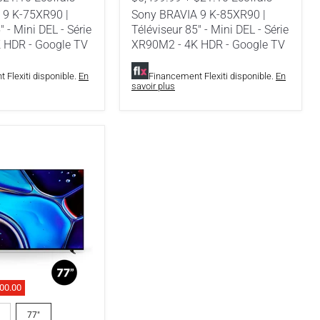
DEL
 9 K-75XR90 |
Sony BRAVIA 9 K-85XR90 |
-
" - Mini DEL - Série
Téléviseur 85" - Mini DEL - Série
Série
 HDR - Google TV
XR90M2 - 4K HDR - Google TV
XR90M2
-
4K
 Flexiti disponible.
En
Financement Flexiti disponible.
En
HDR
savoir plus
-
Google
TV
00.00
77"