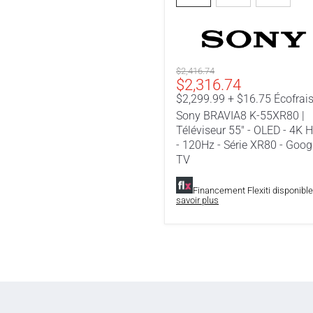
K-
55XR80
|
Téléviseur
55"
-
Prix
$2,416.74
Prix
OLED
$2,316.74
original
-
actuel
$2,299.99 + $16.75 Écofrai
4K
Sony BRAVIA8 K-55XR80 |
HDR
Téléviseur 55" - OLED - 4K 
-
- 120Hz - Série XR80 - Goog
120Hz
-
TV
Série
XR80
Financement Flexiti disponibl
-
savoir plus
Google
TV