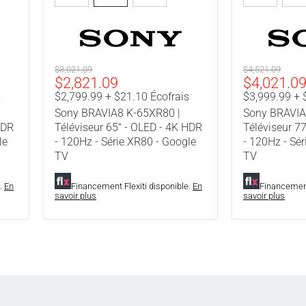
K-
K-
65XR80
77XR80
|
|
Téléviseur
Téléviseur
65"
77"
-
-
Prix
Prix
$3,021.09
$4,521.09
Prix
Prix
OLED
OLED
$2,821.09
$4,021.0
original
original
-
-
actuel
actuel
s
$2,799.99 + $21.10 Écofrais
$3,999.99 + 
4K
4K
Sony BRAVIA8 K-65XR80 |
Sony BRAVIA
HDR
HDR
HDR
Téléviseur 65" - OLED - 4K HDR
Téléviseur 7
-
-
le
- 120Hz - Série XR80 - Google
- 120Hz - Sé
120Hz
120Hz
-
-
TV
TV
Série
Série
XR80
XR80
e.
En
Financement Flexiti disponible.
En
Financement
-
-
savoir plus
savoir plus
Google
Google
TV
TV