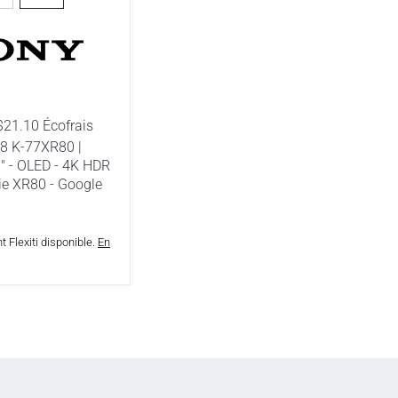
9
$21.10 Écofrais
8 K-77XR80 |
7" - OLED - 4K HDR
rie XR80 - Google
 Flexiti disponible.
En