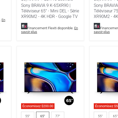
DEL
DEL
Sony BRAVIA 9 K-65XR90 |
Sony BRAVIA
-
-
Téléviseur 65" - Mini DEL - Série
Téléviseur 75
Série
Série
XR90M2 - 4K HDR - Google TV
XR90M2 - 4K
XR90M2
XR90M2
e.
En
-
-
4K
4K
Financement Flexiti disponible.
En
Financement
HDR
HDR
savoir plus
savoir plus
-
-
Google
Google
TV
TV
Économisez
$200.00
Économisez
$5
Sony
Sony
BRAVIA8
BRAVIA8
55"
65"
77"
55"
65"