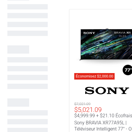
Économisez
$2,000.00
Sony
BRAVIA
XR77A95L
|
Téléviseur
Prix
$7,021.09
Intelligent
Prix
$5,021.09
original
77"
actuel
$4,999.99 + $21.10 Écofrai
-
Sony BRAVIA XR77A95L |
OLED
Téléviseur Intelligent 77" - 
-