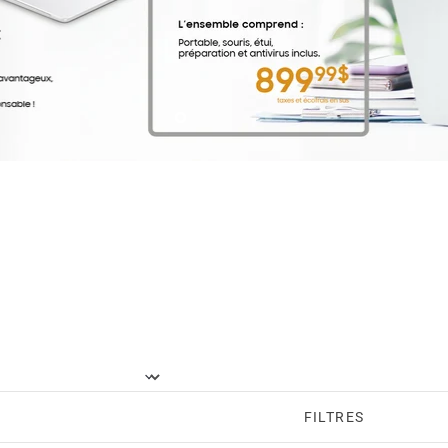
Diapositive
Diapositive
Diapositive
Diapositive
Diapositive
2
3
4
5
1
FILTRES