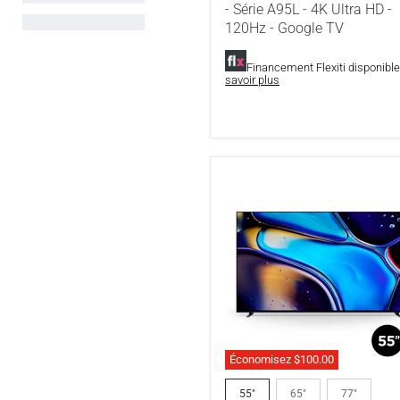
Série
- Série A95L - 4K Ultra HD -
A95L
120Hz - Google TV
-
4K
Financement Flexiti disponibl
Ultra
savoir plus
HD
-
120Hz
-
Google
TV
Économisez
$100.00
Sony
BRAVIA8
55"
65"
77"