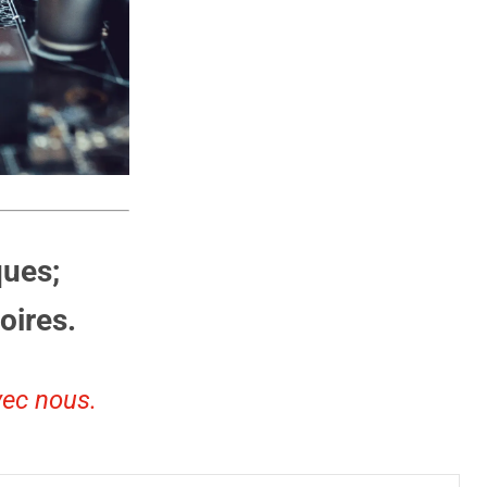
ques;
oires.
vec nous.