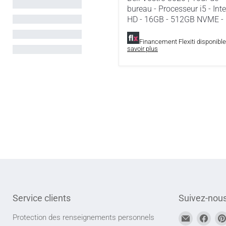
-
bureau - Processeur i5 - Inte
Processeur
i5
HD - 16GB - 512GB NVME -
-
Intel
Financement Flexiti disponibl
HD
savoir plus
-
16GB
-
512GB
NVME
-
CA
Service clients
Suivez-nou
Trouvez-
Trou
Protection des renseignements personnels