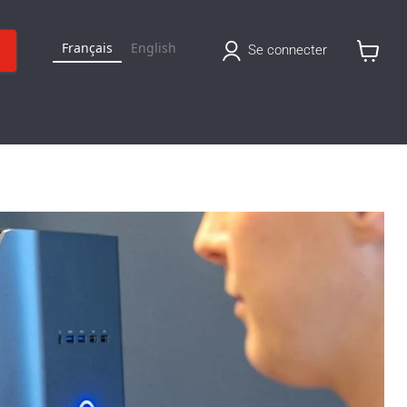
Français
English
Se connecter
Voir
le
panier