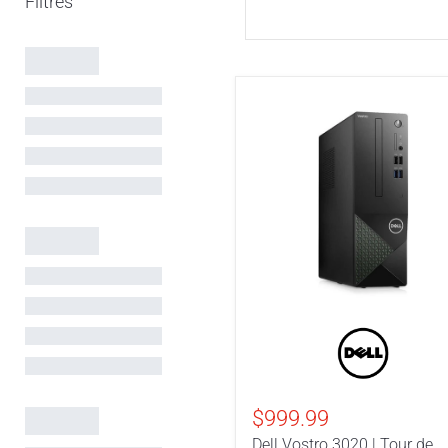
Dell
Vostro
3020
|
Tour
de
$999.99
bureau
Dell Vostro 3020 | Tour de