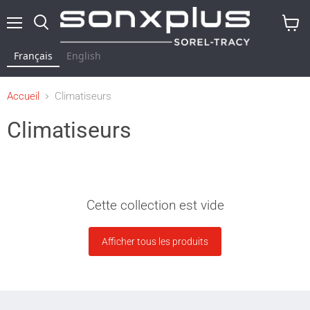
Menu
Rechercher
Voir
le
Français
English
panier
Accueil
Climatiseurs
Climatiseurs
Cette collection est vide
Afficher tous les produits