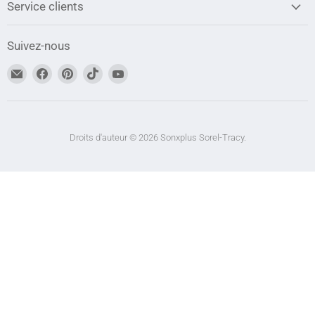
Service clients
Suivez-nous
Trouvez-
Trouvez-
Trouvez-
Trouvez-
Trouvez-
nous
nous
nous
nous
nous
sur
sur
sur
sur
sur
Adresse
Facebook
Pinterest
TikTok
YouTube
courriel
Droits d'auteur © 2026 Sonxplus Sorel-Tracy.