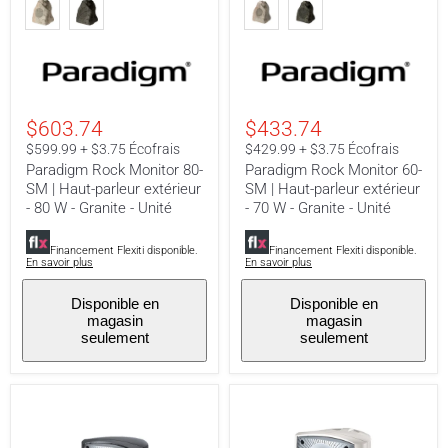
Rock
Rock
Monitor
Monitor
80-
60-
SM
SM
|
|
Haut-
Haut-
parleur
parleur
extérieur
extérieur
$603.74
$433.74
-
-
80
70
$599.99 + $3.75 Écofrais
$429.99 + $3.75 Écofrais
W
W
Paradigm Rock Monitor 80-
Paradigm Rock Monitor 60-
-
-
SM | Haut-parleur extérieur
SM | Haut-parleur extérieur
Granite
Granite
- 80 W - Granite - Unité
- 70 W - Granite - Unité
-
-
Unité
Unité
Financement Flexiti disponible.
Financement Flexiti disponible.
En savoir plus
En savoir plus
Disponible en
Disponible en
magasin
magasin
seulement
seulement