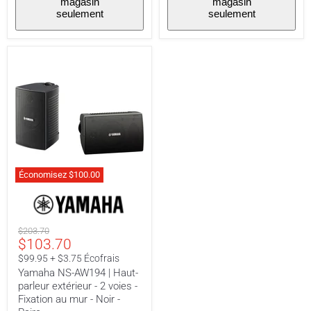
magasin
magasin
-
-
seulement
seulement
Paire
Paire
Économisez
$100.00
Yamaha
NS-
AW194
|
Prix
$203.70
Haut-
Prix
$103.70
original
parleur
extérieur
actuel
$99.95 + $3.75 Écofrais
-
Yamaha NS-AW194 | Haut-
2
parleur extérieur - 2 voies -
voies
-
Fixation au mur - Noir -
Fixation