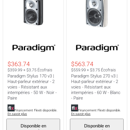
Paradigm
Paradigm
Stylus
Stylus
170
270
v3
v3
|
|
$363.74
$563.74
Haut-
Haut-
parleur
parleur
$359.99 + $3.75 Écofrais
$559.99 + $3.75 Écofrais
extérieur
extérieur
Paradigm Stylus 170 v3 |
Paradigm Stylus 270 v3 |
-
-
Haut-parleur extérieur - 2
Haut-parleur extérieur - 2
2
2
voies - Résistant aux
voies - Résistant aux
voies
voies
-
-
intempéries - 50 W - Noir -
intempéries - 60 W - Blanc
Résistant
Résistant
Paire
- Paire
aux
aux
intempéries
intempéries
-
-
Financement Flexiti disponible.
Financement Flexiti disponible.
En savoir plus
En savoir plus
50
60
W
W
-
-
Disponible en
Disponible en
Noir
Blanc