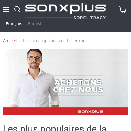
Menu
Rechercher
Voir
le
Français
English
panier
Accueil
Les plus populaires de la semaine
Les plus populaires de la