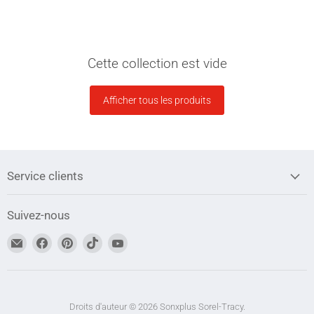
Cette collection est vide
Afficher tous les produits
Service clients
Suivez-nous
Trouvez-
Trouvez-
Trouvez-
Trouvez-
Trouvez-
nous
nous
nous
nous
nous
sur
sur
sur
sur
sur
Adresse
Facebook
Pinterest
TikTok
YouTube
courriel
Droits d'auteur © 2026 Sonxplus Sorel-Tracy.