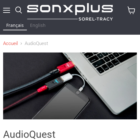
Menu
Rechercher
Voir
le
Français
English
panier
Accueil
AudioQuest
AudioQuest