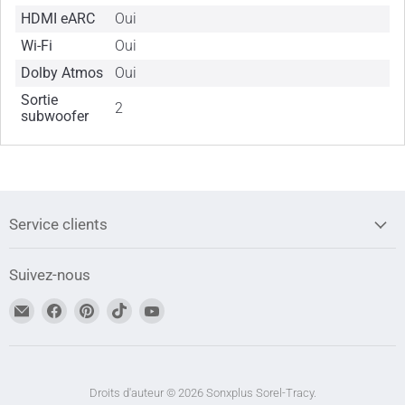
HDMI eARC
Oui
Wi-Fi
Oui
Dolby Atmos
Oui
Sortie
2
subwoofer
Service clients
Suivez-nous
Trouvez-
Trouvez-
Trouvez-
Trouvez-
Trouvez-
nous
nous
nous
nous
nous
sur
sur
sur
sur
sur
Adresse
Facebook
Pinterest
TikTok
YouTube
courriel
Droits d'auteur © 2026 Sonxplus Sorel-Tracy.