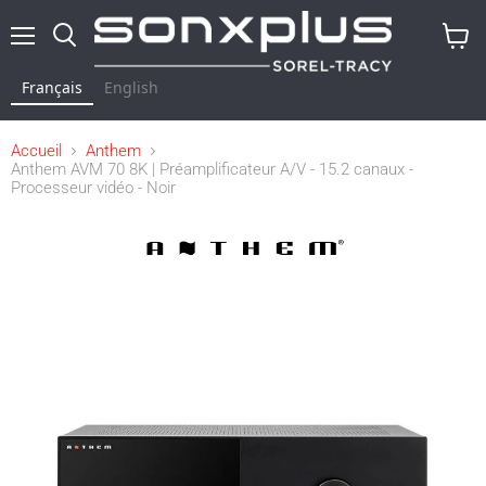
Menu
Rechercher
Voir
le
Français
English
panier
Accueil
Anthem
Anthem AVM 70 8K | Préamplificateur A/V - 15.2 canaux -
Processeur vidéo - Noir