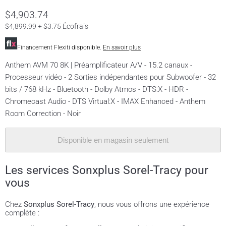
$4,903.74
$4,899.99 + $3.75 Écofrais
Financement Flexiti disponible.
En savoir plus
Anthem AVM 70 8K | Préamplificateur A/V - 15.2 canaux -
Processeur vidéo - 2 Sorties indépendantes pour Subwoofer - 32
bits / 768 kHz - Bluetooth - Dolby Atmos - DTS:X - HDR -
Chromecast Audio - DTS Virtual:X - IMAX Enhanced - Anthem
Room Correction - Noir
Disponible en magasin seulement
Les services Sonxplus Sorel-Tracy pour
vous
Chez
Sonxplus Sorel-Tracy
, nous vous offrons une expérience
complète :